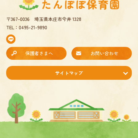
〒367-0036
埼玉県本庄市今井 1328
TEL：
0495-21-9890
保護者さまへ
お問い合わせ
サイトマップ
ホーム
お知らせ
園について
園長あいさつ
保育理念